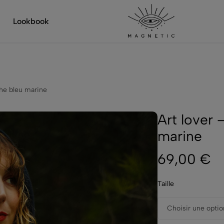
Frais de port offerts dès 50 € d'achat
Lookbook
Magnetic-
Boutique
Clothing
de
vêtements,
bijoux
et
che bleu marine
accessoires.
Art lover 
marine
69,00
€
Taille