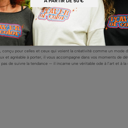
se
, conçu pour celles et ceux qui voient la créativité comme un mode de 
 Doux et agréable à porter, il vous accompagne dans vos moments de d
as de suivre la tendance — il incarne une véritable ode à l’art et à la s