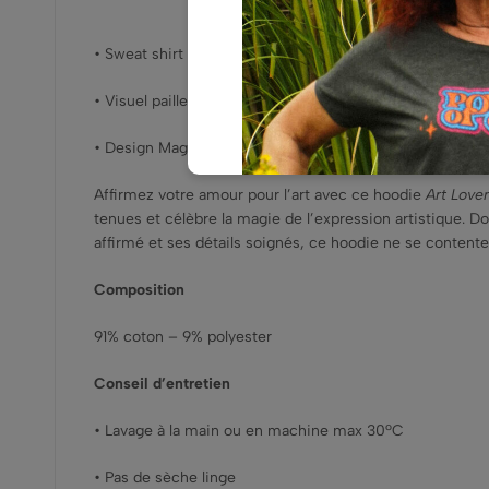
• Sweat shirt à capuche bleu marine – coupe droite loo
• Visuel pailleté et mat, « Art lover », doré, bleu
• Design Magnetic La Crau
Affirmez votre amour pour l’art avec ce hoodie
Art Lover
tenues et célèbre la magie de l’expression artistique.
affirmé et ses détails soignés, ce hoodie ne se contente p
Composition
91% coton – 9% polyester
Conseil d’entretien
• Lavage à la main ou en machine max 30ºC
• Pas de sèche linge