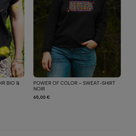
IR BIO &
POWER OF COLOR – SWEAT-SHIRT
IM
NOIR
SW
65,00
€
65