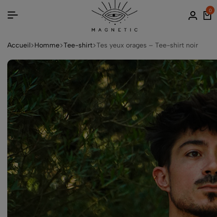
0
Accueil
Homme
Tee-shirt
Tes yeux orages – Tee-shirt noir