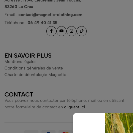
Adresse :
11 Av. Lieutenant Jean Toucas,
83260 La Crau
Email :
contact@magnetic-clothing.com
Téléphone :
06 49 40 41 35
EN SAVOIR PLUS
Mentions légales
Conditions générales de vente
Charte de déontologie Magnetic
CONTACT
Vous pouvez nous contacter par téléphone, mail ou en utilisant
notre formulaire de contact en
cliquant ici
.