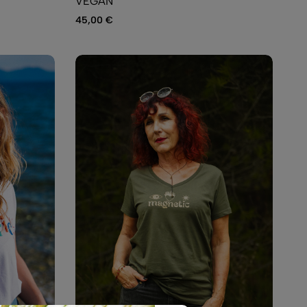
VEGAN
45,00
€