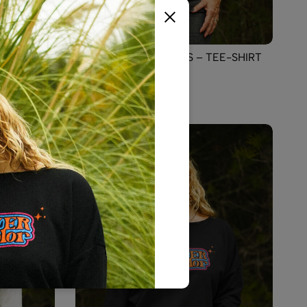
HIRT
MAGNETIC SYMBOLES – TEE-SHIRT
KAKI
39,00
€