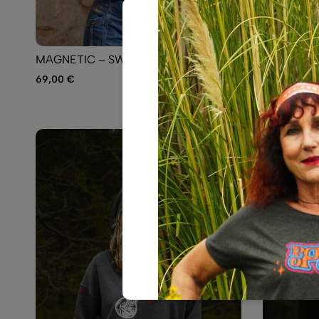
MAGNETIC – SWEAT NOIR
MAGNETIC
CIEL
69,00
€
69,00
€