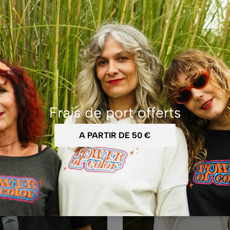
 BOOM – SWEAT BLEU
MAGNETIC BOOM – TEE-S
BLANC
45,00
€
Frais de port offerts