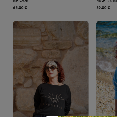
BRIQUE
MARINE B
65,00
€
39,00
€