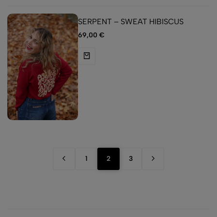
SERPENT – SWEAT HIBISCUS
69,00
€
1
2
3